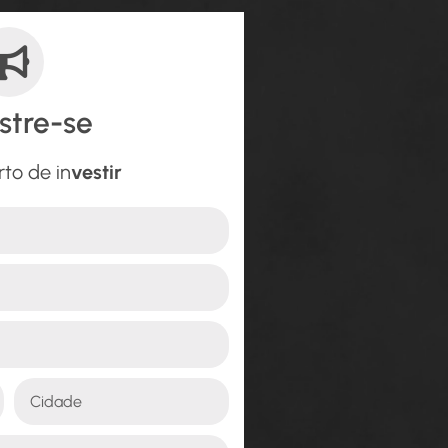
stre-se
rto de in
vestir