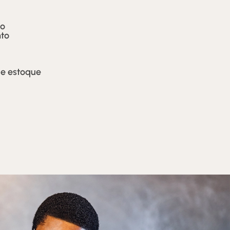
no
nto
de estoque