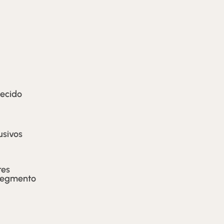
ecido
usivos
res
segmento